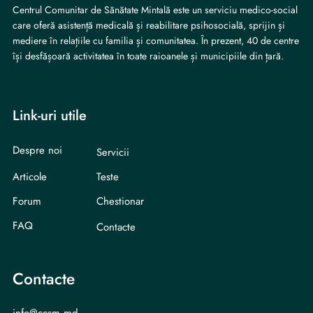
Centrul Comunitar de Sănătate Mintală este un serviciu medico-social
care oferă asistență medicală și reabilitare psihosocială, sprijin și
mediere în relațiile cu familia și comunitatea. În prezent, 40 de centre
își desfășoară activitatea în toate raioanele și municipiile din țară.
Link-uri utile
Despre noi
Servicii
Articole
Teste
Forum
Chestionar
FAQ
Contacte
Contacte
info@ccsm.md