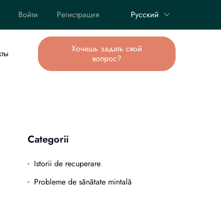
Войти
Регистрация
Русский
Хочешь задать свой
кты
вопрос?
Categorii
Istorii de recuperare
Probleme de sănătate mintală