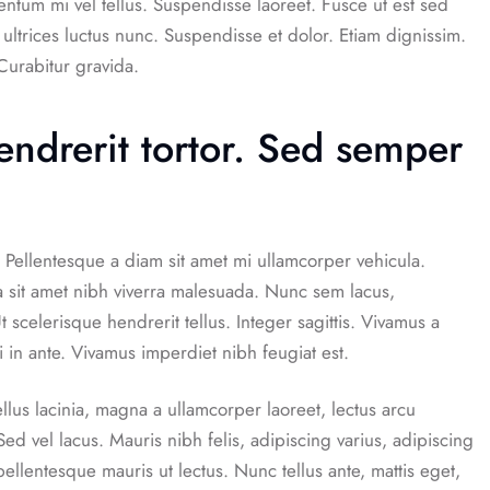
entum mi vel tellus. Suspendisse laoreet. Fusce ut est sed
 ultrices luctus nunc. Suspendisse et dolor. Etiam dignissim.
Curabitur gravida.
ndrerit tortor. Sed semper
Pellentesque a diam sit amet mi ullamcorper vehicula.
a sit amet nibh viverra malesuada. Nunc sem lacus,
scelerisque hendrerit tellus. Integer sagittis. Vivamus a
i in ante. Vivamus imperdiet nibh feugiat est.
llus lacinia, magna a ullamcorper laoreet, lectus arcu
. Sed vel lacus. Mauris nibh felis, adipiscing varius, adipiscing
 pellentesque mauris ut lectus. Nunc tellus ante, mattis eget,