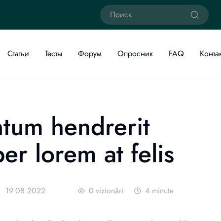
Статьи
Тесты
Форум
Опросник
FAQ
Конта
tum hendrerit
er lorem at felis
19.08.2022
0
vizionări
4
minute