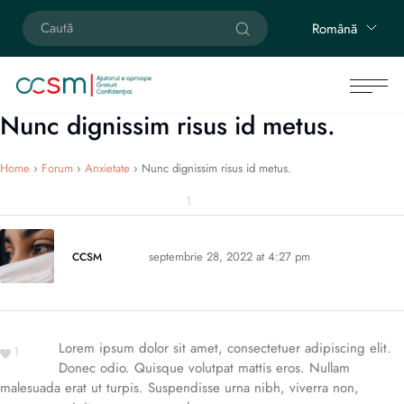
Română
Nunc dignissim risus id metus.
Home
›
Forum
›
Anxietate
›
Nunc dignissim risus id metus.
1
septembrie 28, 2022 at 4:27 pm
CCSM
Lorem ipsum dolor sit amet, consectetuer adipiscing elit.
1
Donec odio. Quisque volutpat mattis eros. Nullam
malesuada erat ut turpis. Suspendisse urna nibh, viverra non,