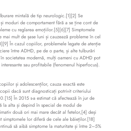
lburare mintală de tip neurologic.[1][2] Se
ivă și moduri de comportament fără a se ține cont de
bleme cu reglarea emoțiilor.[5][6][7] Simptomele
e mai mult de șase luni și cauzează probleme în cel
8][9] În cazul copiilor, problemele legate de atenție
ciere între ADHD, pe de o parte, și alte tulburări
es în societatea modernă, mulți oameni cu ADHD pot
 interesante sau profitabile (fenomenul hiperfocus).
copiilor și adolescenților, cauza exactă este
pii dacă sunt diagnosticați potrivit criteriului
10.[15] În 2015 s-a estimat că afectează în jur de
ă la alta și depind în special de modul de
mativ două ori mai mare decât al fetelor,[4] deși
 simptomele lor diferă de cele ale băieților.[18]
ntinuă să aibă simptome la maturitate și între 2–5%