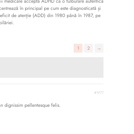
vicii medicale acceptă ADHD ca o tulburare autentică
oncentrează în principal pe cum este diagnosticată și
 deficit de atenție (ADD) din 1980 până în 1987, pe
ilăriei.
1
2
→
#1977
n dignissim pellentesque felis.