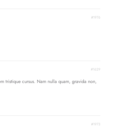
#1976
#1629
em tristique cursus. Nam nulla quam, gravida non,
#1973