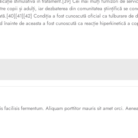
icație stimulativă în tratament.[39] Cei mai mulți furnizori de ser
ntre copii și adulți, iar dezbaterea din comunitatea științifică se c
tată.[40][41][42] Condiția a fost cunoscută oficial ca tulburare de
d înainte de aceasta a fost cunoscută ca reacție hiperkinetică a cop
s facilisis fermentum. Aliquam porttitor mauris sit amet orci. Aenea