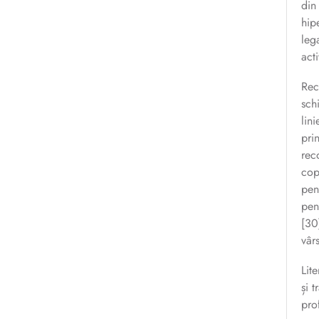
din
hip
leg
act
Rec
sch
lin
pri
rec
cop
pen
pen
[30
vâr
Lit
și 
pro