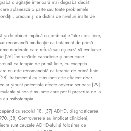
egrabă o agitație interioară mai degrabă decât
iei care aplanează o parte sau toate problemele
ondiții, precum și de distins de niveluri înalte de
și de obicei implică o combinație între consiliere,
ce doar recomandă medicație ca tratament de primă
mptome moderate care refuză sau eșuează să evolueze
inie.[26] Îndrumările canadiene și americane
reună ca terapie de primă linie, cu excepția
toare nu este recomandată ca terapie de primă linie
[28] Tratamentul cu stimulanți este eficient doar
eclar și sunt potențiale efecte adverse serioase.[29]
ulante și non-stimulante care pot fi prescrise de la
a cu psihoterapia.
începând cu secolul 18. [37] ADHD, diagnosticarea
970.[38] Controversele au implicat clinicieni,
ubiecte sunt cauzele ADHD-ului și folosirea de