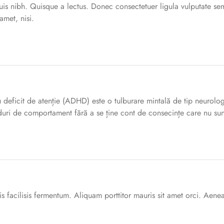
 quis nibh. Quisque a lectus. Donec consectetuer ligula vulputate s
met, nisi.
 deficit de atenție (ADHD) este o tulburare mintală de tip neurologic
duri de comportament fără a se ține cont de consecințe care nu sunt
s facilisis fermentum. Aliquam porttitor mauris sit amet orci. Aenea