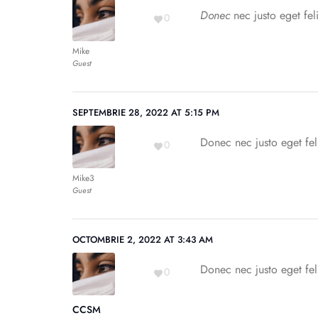
Donec
nec justo eget fel
0
Mike
Guest
SEPTEMBRIE 28, 2022 AT 5:15 PM
Donec nec justo eget feli
0
Mike3
Guest
OCTOMBRIE 2, 2022 AT 3:43 AM
Donec nec justo eget feli
0
CCSM