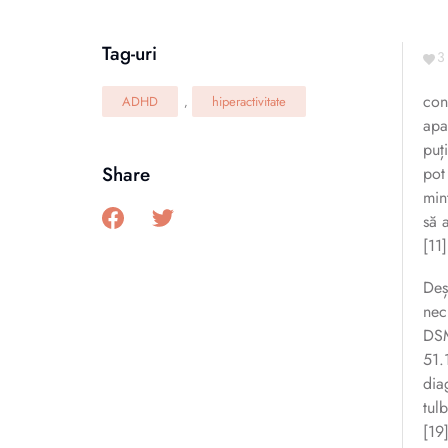
Tag-uri
3
con
ADHD
hiperactivitate
,
apa
puț
Share
pot
min
să 
[11]
Deș
nec
DSM
51.
dia
tul
[19