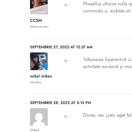
Phasellus ultrices nulla
1
commodo a, sodales sit a
CCSM
Administrator
SEPTEMBRIE 27, 2022 AT 12:37 AM
Tulburarea hiperactivă cu
1
activitate excesivă și mo
mike! mikes
Membru
SEPTEMBRIE 28, 2022 AT 5:15 PM
Donec nec justo eget feli
1
Mike3