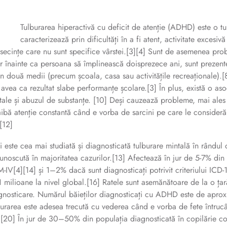
Tulburarea hiperactivă cu deficit de atenție (ADHD) este o tu
caracterizează prin dificultăți în a fi atent, activitate exces
secințe care nu sunt specifice vârstei.[3][4] Sunt de asemenea pro
r înainte ca persoana să împlinească doisprezece ani, sunt prezent
in două medii (precum școala, casa sau activitățile recreaționale).[
 avea ca rezultat slabe performanțe școlare.[3] În plus, există o aso
tale și abuzul de substanțe. [10] Deși cauzează probleme, mai al
aibă atenție constantă când e vorba de sarcini pe care le consideră
[12]
i este cea mai studiată și diagnosticată tulburare mintală în rândul 
unoscută în majoritatea cazurilor.[13] Afectează în jur de 5-7% din co
-IV[4][14] și 1–2% dacă sunt diagnosticați potrivit criteriului ICD-
1 milioane la nivel global.[16] Ratele sunt asemănătoare de la o țar
gnosticare. Numărul băieților diagnosticați cu ADHD este de aproxi
burarea este adesea trecută cu vederea când e vorba de fete întrucât
][20] În jur de 30–50% din populația diagnosticată în copilărie co