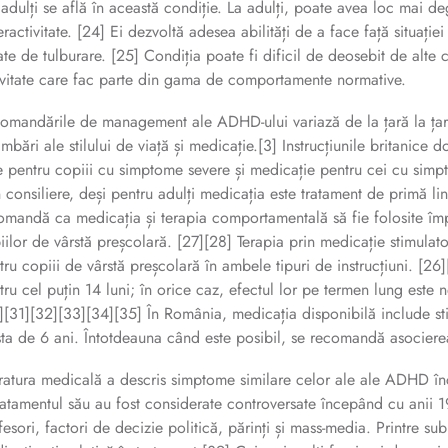
 adulți se află în această condiție. La adulți, poate avea loc mai d
eractivitate. [24] Ei dezvoltă adesea abilități de a face față situaț
ate de tulburare. [25] Condiția poate fi dificil de deosebit de alte c
ivitate care fac parte din gama de comportamente normative.
omandările de management ale ADHD-ului variază de la țară la țară 
imbări ale stilului de viață și medicație.[3] Instrucțiunile britani
ie pentru copiii cu simptome severe și medicație pentru cei cu si
n consiliere, deși pentru adulți medicația este tratament de primă l
omandă ca medicația și terapia comportamentală să fie folosite împ
iilor de vârstă preșcolară. [27][28] Terapia prin medicație stimula
tru copiii de vârstă preșcolară în ambele tipuri de instrucțiuni. [26]
tru cel puțin 14 luni; în orice caz, efectul lor pe termen lung este n
][31][32][33][34][35] În România, medicația disponibilă include stim
sta de 6 ani. Întotdeauna când este posibil, se recomandă asociere
eratura medicală a descris simptome similare celor ale ale ADHD 
tratamentul său au fost considerate controversate începând cu anii 1
fesori, factori de decizie politică, părinți și mass-media. Printre s