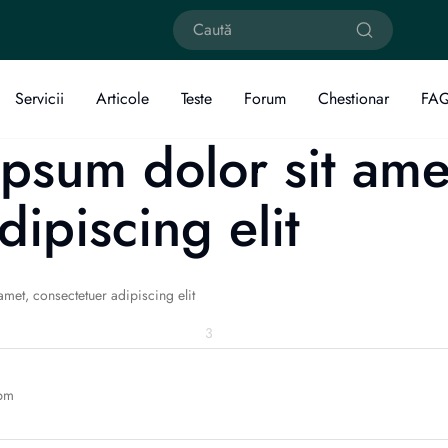
Servicii
Articole
Teste
Forum
Chestionar
FA
sum dolor sit ame
dipiscing elit
et, consectetuer adipiscing elit
3
 pm