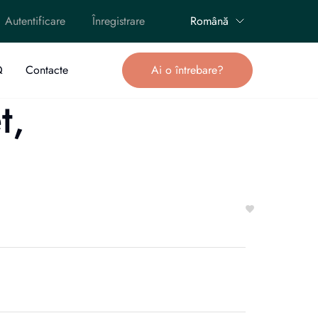
Autentificare
Înregistrare
Română
Q
Contacte
Ai o întrebare?
t,