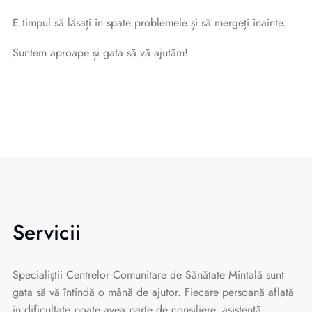
E timpul să lăsați în spate problemele și să mergeți înainte.
Suntem aproape și gata să vă ajutăm!
Servicii
Specialiștii Centrelor Comunitare de Sănătate Mintală sunt
gata să vă întindă o mână de ajutor. Fiecare persoană aflată
în dificultate poate avea parte de consiliere, asistență