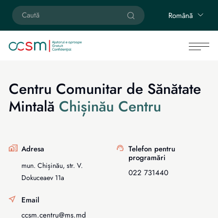
Română
Centru Comunitar de Sănătate
Mintală
Chișinău Centru
Adresa
Telefon pentru
programări
mun. Chișinău, str. V.
022 731440
Dokuceaev 11a
Email
ccsm.centru@ms.md