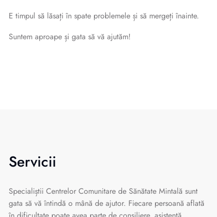
E timpul să lăsați în spate problemele și să mergeți înainte.
Suntem aproape și gata să vă ajutăm!
Servicii
Specialiștii Centrelor Comunitare de Sănătate Mintală sunt
gata să vă întindă o mână de ajutor. Fiecare persoană aflată
în dificultate poate avea parte de consiliere, asistență