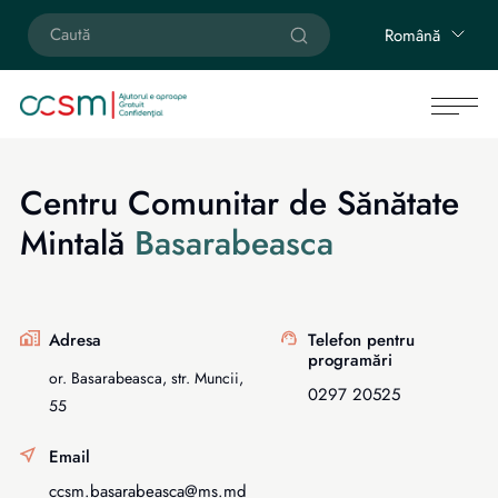
Română
Centru Comunitar de Sănătate
Mintală
Basarabeasca
Adresa
Telefon pentru
programări
or. Basarabeasca, str. Muncii,
0297 20525
55
Email
ccsm.basarabeasca@ms.md