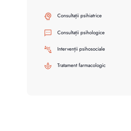
Consultații psihiatrice
Consultații psihologice
Intervenții psihosociale
Tratament farmacologic