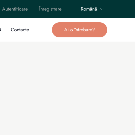
Autentificare
Înregistrare
Română
Q
Contacte
Ai o întrebare?