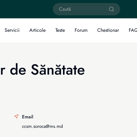
Servicii
Articole
Teste
Forum
Chestionar
FA
r de Sănătate
Email
ccsm.soroca@ms.md