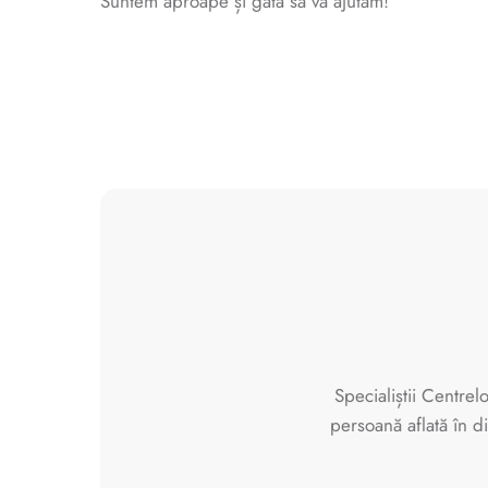
Suntem aproape și gata să vă ajutăm!
Specialiștii Centre
persoană aflată în di