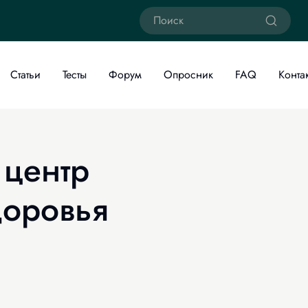
Статьи
Тесты
Форум
Опросник
FAQ
Конта
 центр
доровья